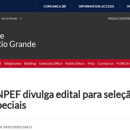
COMUNICA BR
INFORMATION ACCESS
P
SKIP
HIGH CONTR
Go to footer
4
TO
CONTENT
de
Rio Grande
l
Telephones
Bidding
Ombuds Office
Public Ethics
FAQ
Contact us
FURG fr
PEF divulga edital para seleç
eciais
ed: 09/01/2023 16h11