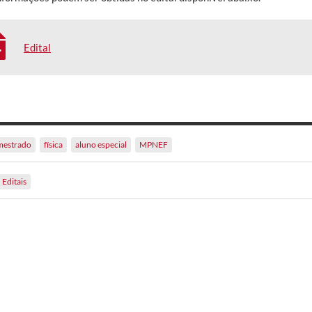
Edital
mestrado
física
aluno especial
MPNEF
Editais