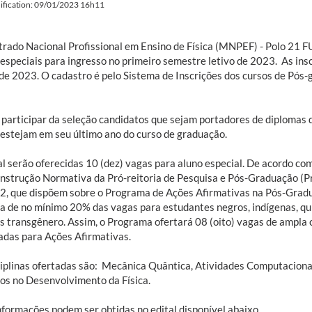
ification: 09/01/2023 16h11
rado Nacional Profissional em Ensino de Física (MNPEF) - Polo 21 FU
especiais para ingresso no primeiro semestre letivo de 2023. As insc
de 2023. O cadastro é pelo Sistema de Inscrições dos cursos de Pós
participar da seleção candidatos que sejam portadores de diplomas d
 estejam em seu último ano do curso de graduação.
al serão oferecidas 10 (dez) vagas para aluno especial. De acordo c
Instrução Normativa da Pró-reitoria de Pesquisa e Pós-Graduação (
2, que dispõem sobre o Programa de Ações Afirmativas na Pós-Grad
a de no mínimo 20% das vagas para estudantes negros, indígenas, qui
s transgênero. Assim, o Programa ofertará 08 (oito) vagas de ampla 
adas para Ações Afirmativas.
ciplinas ofertadas são: Mecânica Quântica, Atividades Computacion
os no Desenvolvimento da Física.
nformações podem ser obtidas no edital disponível abaixo.