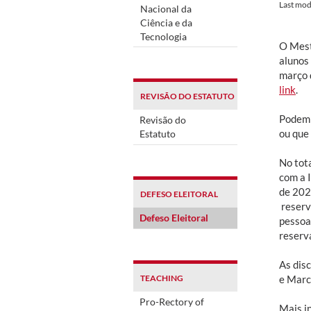
Last mod
Nacional da
Ciência e da
Tecnologia
O Mest
alunos 
março 
link
.
REVISÃO DO ESTATUTO
Podem 
Revisão do
ou que
Estatuto
No tot
com a 
de 202
DEFESO ELEITORAL
reserv
Defeso Eleitoral
pessoa
reserv
As dis
TEACHING
e Marc
Pro-Rectory of
Mais i