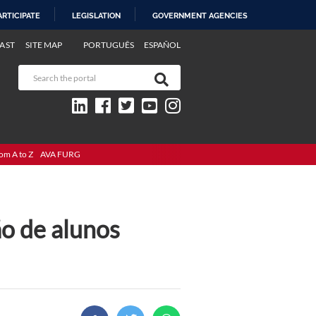
ARTICIPATE
LEGISLATION
GOVERNMENT AGENCIES
AST
SITE MAP
PORTUGUÊS
ESPAÑOL
om A to Z
AVA FURG
ão de alunos