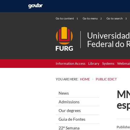
Go to content
Go to menu
Go to search
1
2
3
Universida
Federal do 
Information Access
Library
Systems
Webmai
>
YOU ARE HERE:
HOME
PUBLIC EDICT
MN
News
esp
Admissions
Our degrees
Guia de Fontes
Publish
22ª Semana