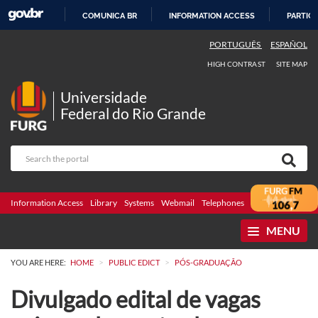
COMUNICA BR
INFORMATION ACCESS
PARTICI
SKIP
PORTUGUÊS
ESPAÑOL
TO
HIGH CONTRAST
SITE MAP
CONTENT
Universidade
Federal do Rio Grande
Information Access
Library
Systems
Webmail
Telephones
Bidding
Ombuds
MENU
>
>
YOU ARE HERE:
HOME
PUBLIC EDICT
PÓS-GRADUAÇÃO
Divulgado edital de vagas