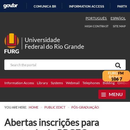
COMUNICA BR
INFORMATION ACCESS
PARTICI
SKIP
PORTUGUÊS
ESPAÑOL
TO
HIGH CONTRAST
SITE MAP
CONTENT
Universidade
Federal do Rio Grande
Information Access
Library
Systems
Webmail
Telephones
Bidding
Ombuds
MENU
>
>
YOU ARE HERE:
HOME
PUBLIC EDICT
PÓS-GRADUAÇÃO
Abertas inscrições para