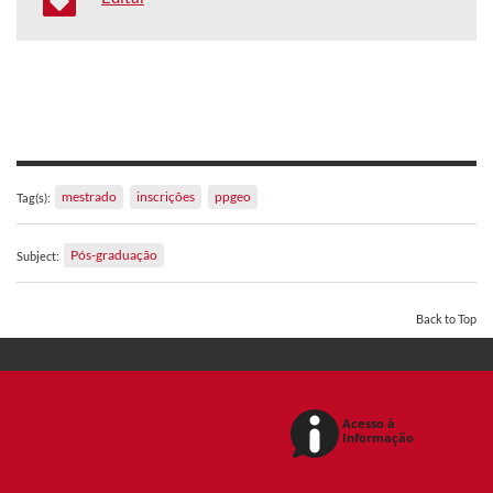
mestrado
inscrições
ppgeo
Tag(s):
Pós-graduação
Subject:
Back to Top