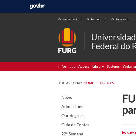
Go to content
Go to menu
Go to search
1
2
3
Universida
Federal do 
Information Access
Library
Systems
Webmai
>
YOU ARE HERE:
HOME
NOTICES
FU
News
par
Admissions
Our degrees
Guia de Fontes
by
Natha
22ª Semana