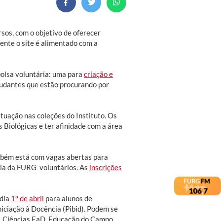
sos, com o objetivo de oferecer
mente o site é alimentado com a
bolsa voluntária: uma para
criação e
tudantes que estão procurando por
atuação nas coleções do Instituto. Os
 Biológicas e ter afinidade com a área
mbém está com vagas abertas para
gia da FURG voluntários. As
inscrições
 dia
1º de abril
para alunos de
niciação à Docência (Pibid). Podem se
s, Ciências EaD, Educação do Campo,