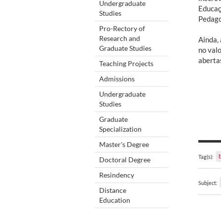
Undergraduate
Educaçã
Studies
Pedago
Pro-Rectory of
Research and
Ainda,
Graduate Studies
no val
abertas
Teaching Projects
Admissions
Undergraduate
Studies
Graduate
Specialization
Master's Degree
Tag(s):
Doctoral Degree
Resindency
Subject:
Distance
Education