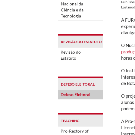
Publish
Nacional da
Last mod
Ciência e da
Tecnologia
A FURG
experiê
divulga
REVISÃO DO ESTATUTO
O Núcl
produç
Revisão do
horas d
Estatuto
O Insti
intere
de Bot
DEFESO ELEITORAL
Defeso Eleitoral
O proj
alunos
podem 
TEACHING
A Pró-
Licenc
Pro-Rectory of
inscre