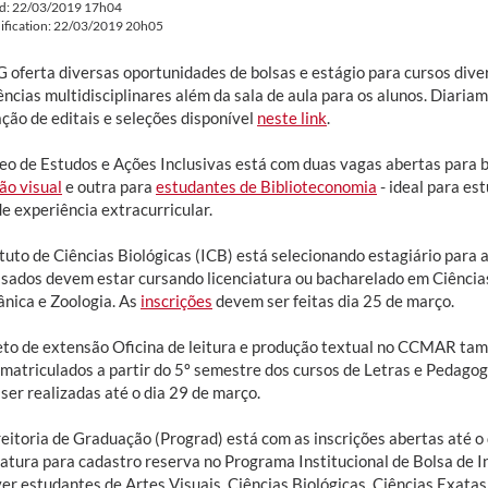
ed: 22/03/2019 17h04
ification: 22/03/2019 20h05
 oferta diversas oportunidades de bolsas e estágio para cursos diver
ncias multidisciplinares além da sala de aula para os alunos. Diaria
ção de editais e seleções disponível
neste link
.
eo de Estudos e Ações Inclusivas está com duas vagas abertas para 
ão visual
e outra para
estudantes de Biblioteconomia
- ideal para es
e experiência extracurricular.
tuto de Ciências Biológicas (ICB) está selecionando estagiário para 
ssados devem estar cursando licenciatura ou bacharelado em Ciências
ânica e Zoologia. As
inscrições
devem ser feitas dia 25 de março.
eto de extensão Oficina de leitura e produção textual no CCMAR ta
 matriculados a partir do 5º semestre dos cursos de Letras e Pedago
ser realizadas até o dia 29 de março.
reitoria de Graduação (Prograd) está com as inscrições abertas até o
iatura para cadastro reserva no Programa Institucional de Bolsa de I
ver estudantes de Artes Visuais, Ciências Biológicas, Ciências Exata