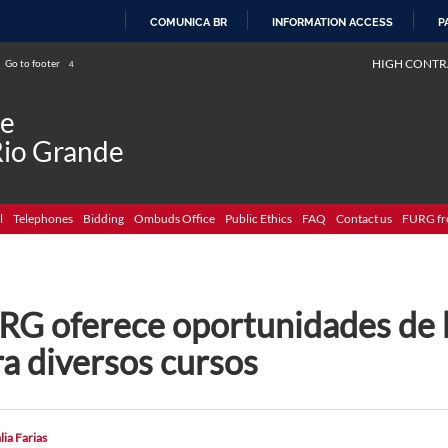
COMUNICA BR
INFORMATION ACCESS
P
SKIP
HIGH CONTR
Go to footer
4
TO
CONTENT
de
Rio Grande
l
Telephones
Bidding
Ombuds Office
Public Ethics
FAQ
Contact us
FURG fr
RG oferece oportunidades de b
a diversos cursos
lia Farias