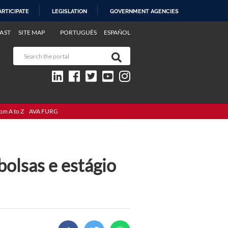
ARTICIPATE
LEGISLATION
GOVERNMENT AGENCIES
AST
SITE MAP
PORTUGUÊS
ESPAÑOL
om A to Z
AVA FURG
olsas e estágio