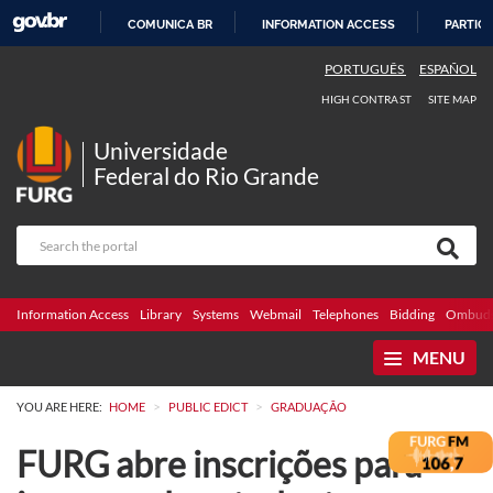
COMUNICA BR
INFORMATION ACCESS
PARTICI
SKIP
PORTUGUÊS
ESPAÑOL
TO
HIGH CONTRAST
SITE MAP
CONTENT
Universidade
Federal do Rio Grande
Information Access
Library
Systems
Webmail
Telephones
Bidding
Ombuds
MENU
>
>
YOU ARE HERE:
HOME
PUBLIC EDICT
GRADUAÇÃO
FURG abre inscrições para