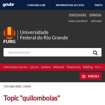
COMUNICA BR
INFORMATION ACCESS
PARTICI
SKIP
PORTUGUÊS
ESPAÑOL
TO
HIGH CONTRAST
SITE MAP
CONTENT
Universidade
Federal do Rio Grande
Information Access
Library
Systems
Webmail
Telephones
Bidding
Ombuds
MENU
YOU ARE HERE:
HOME
Topic "quilombolas"