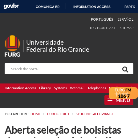
COMUNICA BR
INFORMATION ACCESS
PARTICI
SKIP
PORTUGUÊS
ESPAÑOL
TO
HIGH CONTRAST
SITE MAP
CONTENT
Universidade
Federal do Rio Grande
Information Access
Library
Systems
Webmail
Telephones
Bidding
Ombuds
MENU
>
>
YOU ARE HERE:
HOME
PUBLIC EDICT
STUDENTS ALLOWANCE
Aberta seleção de bolsistas