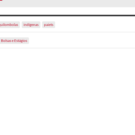
quilombolas
indígenas
paiets
Bolsas e Estágios