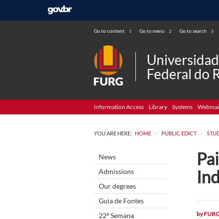
Go to content
Go to menu
Go to search
1
2
3
Universida
Federal do 
Information Access
Library
Systems
Webmai
>
>
YOU ARE HERE:
HOME
PUBLIC EDICT
STU
Pai
News
In
Admissions
Our degrees
Guia de Fontes
by
FUR
22ª Semana