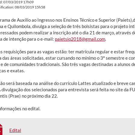
ed: 07/03/2019 17h09
ification: 08/03/2019 15h58
rama de Auxílio ao Ingresso nos Ensinos Técnico e Superior (Paiets
a e Quilombola, divulga a seleção de três bolsistas para o projeto i
ressados podem realizar a inscrição até o dia 21 de março, através do
a de intenção para o e-mail:
paietsiq2018@gmail.com
.
as requisições para as vagas estão: ter matrícula regular e estar f
 das áreas solicitadas, estar cursando no mínimo o 3º semestre e comp
s e de comunidades tradicionais. São três vagas destinadas a alunos d
cas e exatas.
ção será baseada na análise do currículo Lattes atualizado e breve c
A divulgação dos selecionados para entrevista será feita no site da F
ntis (Prae) no próximo dia 22.
nformações no edital.
Edital