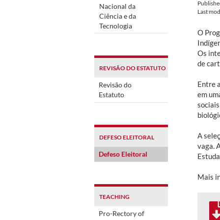
Publish
Nacional da
Last mod
Ciência e da
Tecnologia
O Prog
Indígen
Os inte
de cart
REVISÃO DO ESTATUTO
Entre 
Revisão do
em uma
Estatuto
sociai
biológi
A sele
DEFESO ELEITORAL
vaga. 
Defeso Eleitoral
Estuda
Mais i
TEACHING
Pro-Rectory of