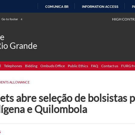
COMUNICA BR
INFORMATION ACCESS
P
SKIP
HIGH CONTR
Go to footer
4
TO
CONTENT
de
Rio Grande
l
Telephones
Bidding
Ombuds Office
Public Ethics
FAQ
Contact us
FURG fr
DENTS ALLOWANCE
ets abre seleção de bolsistas
dígena e Quilombola
G