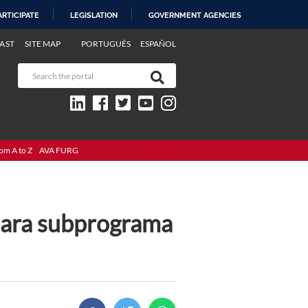
ARTICIPATE
LEGISLATION
GOVERNMENT AGENCIES
AST
SITE MAP
PORTUGUÊS
ESPAÑOL
om A to Z
AVA FURG
 para subprograma