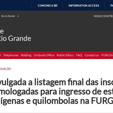
COMUNICA BR
INFORMATION ACCESS
P
SKIP
HIGH CONTR
Go to footer
4
TO
CONTENT
de
Rio Grande
l
Telephones
Bidding
Ombuds Office
Public Ethics
FAQ
Contact us
FURG fr
DUAÇÃO
ulgada a listagem final das ins
mologadas para ingresso de es
dígenas e quilombolas na FUR