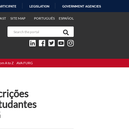
ARTICIPATE
LEGISLATION
GOVERNMENT AGENCIES
AST
SITE MAP
PORTUGUÊS
ESPAÑOL
om A to Z
AVA FURG
crições
tudantes
G