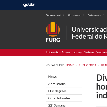
Go to content
Go to menu
Go to search
1
2
3
Universida
Federal do 
Information Access
Library
Systems
Webmai
>
>
YOU ARE HERE:
HOME
PUBLIC EDICT
GRA
Div
News
ho
Admissions
Our degrees
in
Guia de Fontes
22ª Semana