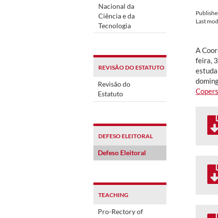
Nacional da
Publish
Ciência e da
Last mod
Tecnologia
A Coor
feira, 
REVISÃO DO ESTATUTO
estuda
doming
Revisão do
Coper
Estatuto
DEFESO ELEITORAL
Defeso Eleitoral
TEACHING
Pro-Rectory of