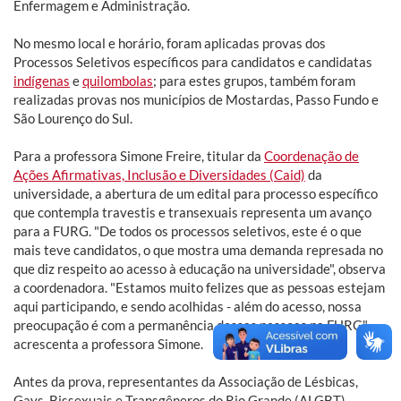
Enfermagem e Administração.
No mesmo local e horário, foram aplicadas provas dos
Processos Seletivos específicos para candidatos e candidatas
indígenas
e
quilombolas
; para estes grupos, também foram
realizadas provas nos municípios de Mostardas, Passo Fundo e
São Lourenço do Sul.
Para a professora Simone Freire, titular da
Coordenação de
Ações Afirmativas, Inclusão e Diversidades (Caid)
da
universidade, a abertura de um edital para processo específico
que contempla travestis e transexuais representa um avanço
para a FURG. "De todos os processos seletivos, este é o que
mais teve candidatos, o que mostra uma demanda represada no
que diz respeito ao acesso à educação na universidade", observa
a coordenadora. "Estamos muito felizes que as pessoas estejam
aqui participando, e sendo acolhidas - além do acesso, nossa
preocupação é com a permanência dessas pessoas na FURG",
acrescenta a professora Simone.
Antes da prova, representantes da Associação de Lésbicas,
Gays, Bissexuais e Transgêneros do Rio Grande (ALGBT)