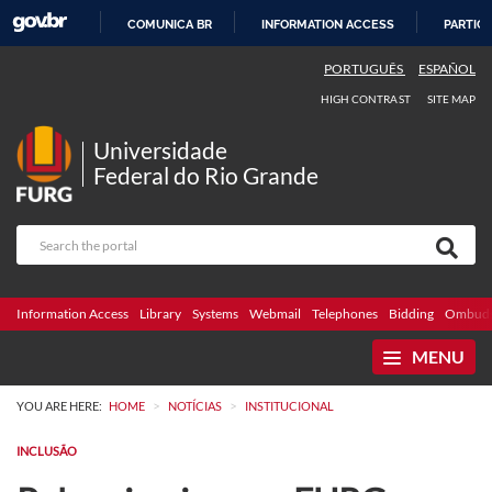
COMUNICA BR
INFORMATION ACCESS
PARTICI
SKIP
PORTUGUÊS
ESPAÑOL
TO
HIGH CONTRAST
SITE MAP
CONTENT
Universidade
Federal do Rio Grande
Information Access
Library
Systems
Webmail
Telephones
Bidding
Ombuds
MENU
>
>
YOU ARE HERE:
HOME
NOTÍCIAS
INSTITUCIONAL
INCLUSÃO