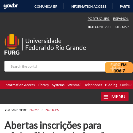
COMUNICA BR
INFORMATION ACCESS
PARTICI
SKIP
PORTUGUÊS
ESPAÑOL
TO
HIGH CONTRAST
SITE MAP
CONTENT
Universidade
Federal do Rio Grande
Information Access
Library
Systems
Webmail
Telephones
Bidding
Ombuds
MENU
>
YOU ARE HERE:
HOME
NOTICES
Abertas inscrições para