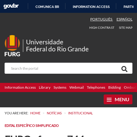
COMUNICA BR
INFORMATION ACCESS
PARTICI
SKIP
PORTUGUÊS
ESPAÑOL
TO
HIGH CONTRAST
SITE MAP
CONTENT
Universidade
Federal do Rio Grande
Information Access
Library
Systems
Webmail
Telephones
Bidding
Ombuds
MENU
>
>
YOU ARE HERE:
HOME
NOTÍCIAS
INSTITUCIONAL
EDITAL ESPECÍFICO SIMPLIFICADO