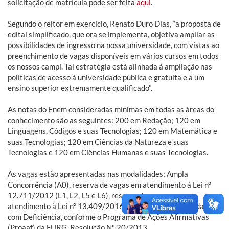
solicitação de matrícula pode ser feita
aqui
.
Segundo o reitor em exercício, Renato Duro Dias, “a proposta de
edital simplificado, que ora se implementa, objetiva ampliar as
possibilidades de ingresso na nossa universidade, com vistas ao
preenchimento de vagas disponíveis em vários cursos em todos
os nossos campi. Tal estratégia está alinhada à ampliação nas
políticas de acesso à universidade pública e gratuita e a um
ensino superior extremamente qualificado".
As notas do Enem consideradas mínimas em todas as áreas do
conhecimento são as seguintes: 200 em Redação; 120 em
Linguagens, Códigos e suas Tecnologias; 120 em Matemática e
suas Tecnologias; 120 em Ciências da Natureza e suas
Tecnologias e 120 em Ciências Humanas e suas Tecnologias.
As vagas estão apresentadas nas modalidades: Ampla
Concorrência (A0), reserva de vagas em atendimento à Lei n°
12.711/2012 (L1, L2, L5 e L6), reserva de vagas em
atendimento à Lei n° 13.409/2016 (L9 e L13) e de Candidatos
com Deficiência, conforme o Programa de Ações Afirmativas
(Proaaf) da FURG, Resolução Nº 20/2013.