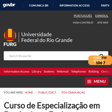
COMUNICA BR
INFORMATION ACCESS
PARTICI
SKIP
PORTUGUÊS
ESPAÑOL
TO
HIGH CONTRAST
SITE MAP
CONTENT
Universidade
Federal do Rio Grande
Information Access
Library
Systems
Webmail
Telephones
Bidding
Ombuds
MENU
>
>
YOU ARE HERE:
HOME
PUBLIC EDICT
PÓS-GRADUAÇÃO
Curso de Especialização em