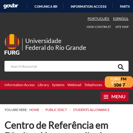
COMUNICA BR
INFORMATION ACCESS
PARTICI
SKIP
PORTUGUÊS
ESPAÑOL
TO
HIGH CONTRAST
SITE MAP
CONTENT
Universidade
Federal do Rio Grande
Information Access
Library
Systems
Webmail
Telephones
Bidding
Ombuds
MENU
>
>
YOU ARE HERE:
HOME
PUBLIC EDICT
STUDENTS ALLOWANCE
Centro de Referência em