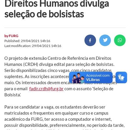
Direitos Humanos divulga
seleção de bolsistas
by
FURG
Published: 29/04/2021 14h16
Last modification: 29/04/2021 14h16
O projeto de extensão Centro de Referência em Direitos
Humanos (CRDH) divulga edital para seleção de bolsistas.
Serão disponibilizadas cinco vagas, com cinco candidatos
suplentes. As inscrições acontecem do dia 30 de abril a 3 de
maio. Os interessados devem encaminhar suas informações
para o email
fadir.crdh@furg.br
com o assunto ‘Seleção de
Bolsista’.
Para se candidatar a vaga, os estudantes deverão ser
matriculados e frequentes em qualquer curso e campus
acadêmico da FURG, ter acesso a computador e internet,
possuir disponibilidade, preferencialmente, no período da tarde,