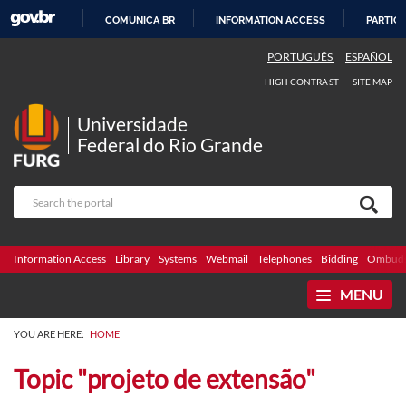
COMUNICA BR
INFORMATION ACCESS
PARTICI
SKIP
PORTUGUÊS
ESPAÑOL
TO
HIGH CONTRAST
SITE MAP
CONTENT
Universidade
Federal do Rio Grande
Information Access
Library
Systems
Webmail
Telephones
Bidding
Ombuds
MENU
YOU ARE HERE:
HOME
Topic "projeto de extensão"