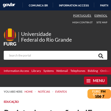
COMUNICA BR
INFORMATION ACCESS
PARTICI
SKIP
PORTUGUÊS
ESPAÑOL
TO
HIGH CONTRAST
SITE MAP
CONTENT
Universidade
Federal do Rio Grande
Information Access
Library
Systems
Webmail
Telephones
Bidding
Ombuds
MENU
>
>
YOU ARE HERE:
HOME
NOTÍCIAS
EVENTOS
EDUCAÇÃO