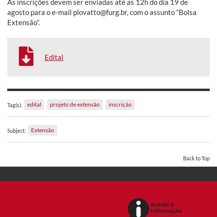
As inscrições devem ser enviadas até as 12h do dia 19 de
agosto para o e-mail plovatto@furg.br, com o assunto “Bolsa
Extensão”.
Edital
edital
projeto de extensão
inscrição
Tag(s):
Extensão
Subject:
Back to Top