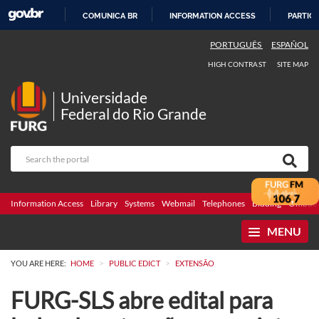
COMUNICA BR
INFORMATION ACCESS
PARTICI
SKIP
PORTUGUÊS
ESPAÑOL
TO
HIGH CONTRAST
SITE MAP
CONTENT
Universidade
Federal do Rio Grande
Information Access
Library
Systems
Webmail
Telephones
Bidding
Ombuds
MENU
>
>
YOU ARE HERE:
HOME
PUBLIC EDICT
EXTENSÃO
FURG-SLS abre edital para