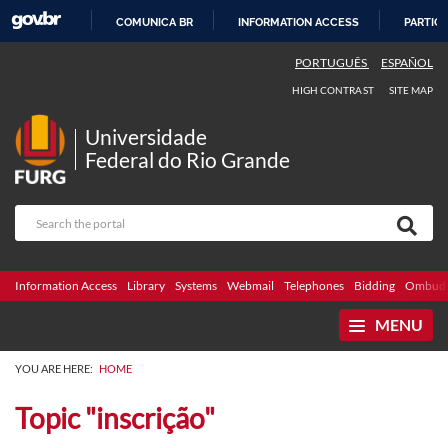
COMUNICA BR
INFORMATION ACCESS
PARTICI
SKIP
PORTUGUÊS
ESPAÑOL
TO
HIGH CONTRAST
SITE MAP
CONTENT
Universidade
Federal do Rio Grande
Information Access
Library
Systems
Webmail
Telephones
Bidding
Ombuds
MENU
YOU ARE HERE:
HOME
Topic "inscrição"