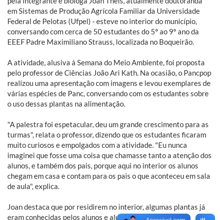
pela integrante e bióloga Joan Theis, atualmente doutoranda
em Sistemas de Produção Agrícola Familiar da Universidade
Federal de Pelotas (Ufpel) - esteve no interior do município,
conversando com cerca de 50 estudantes do 5º ao 9º ano da
EEEF Padre Maximiliano Strauss, localizada no Boqueirão.
A atividade, alusiva à Semana do Meio Ambiente, foi proposta
pelo professor de Ciências João Ari Kath. Na ocasião, o Pancpop
realizou uma apresentação com imagens e levou exemplares de
várias espécies de Panc, conversando com os estudantes sobre
o uso dessas plantas na alimentação.
"A palestra foi espetacular, deu um grande crescimento para as
turmas", relata o professor, dizendo que os estudantes ficaram
muito curiosos e empolgados com a atividade. "Eu nunca
imaginei que fosse uma coisa que chamasse tanto a atenção dos
alunos, e também dos pais, porque aqui no interior os alunos
chegam em casa e contam para os pais o que aconteceu em sala
de aula", explica.
Joan destaca que por residirem no interior, algumas plantas já
eram conhecidas pelos alunos e alunas, mas alguns nem