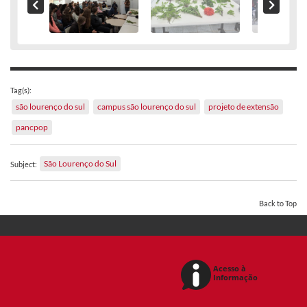
Tag(s):
são lourenço do sul
campus são lourenço do sul
projeto de extensão
pancpop
São Lourenço do Sul
Subject:
Back to Top