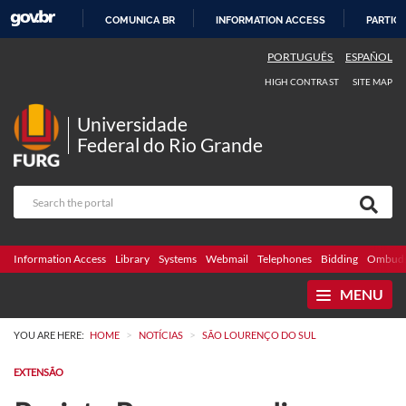
COMUNICA BR
INFORMATION ACCESS
PARTICI
SKIP
PORTUGUÊS
ESPAÑOL
TO
HIGH CONTRAST
SITE MAP
CONTENT
Universidade
Federal do Rio Grande
Information Access
Library
Systems
Webmail
Telephones
Bidding
Ombuds
MENU
>
>
YOU ARE HERE:
HOME
NOTÍCIAS
SÃO LOURENÇO DO SUL
EXTENSÃO