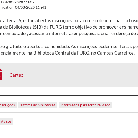
ed: 04/03/2020 11h37
ification: 04/03/2020 11h41
ta-feira, 6, estão abertas inscrições para o curso de informática básic
a de Bibliotecas (SIB) da FURG tem o objetivo de promover ensiname
m computador, acessar a internet, fazer pesquisas, criar endereço de e
o é gratuito e aberto à comunidade. As inscrições podem ser feitas p
sencialmente, na Biblioteca Central da FURG, no Campus Carreiros.
Cartaz
inscrições
sistema de bibliotecas
informática para terceira idade
Avisos