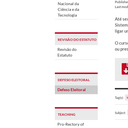
Publish
Nacional da
Last mod
Ciência e da
Tecnologia
Até sex
Sistem
ligar u
REVISÃO DO ESTATUTO
O curs
ou pre
Revisão do
Estatuto
DEFESO ELEITORAL
Defeso Eleitoral
Tag(s):
Subject:
TEACHING
Pro-Rectory of