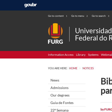
Go to content
Go to menu
Go to search
1
2
3
Universida
Federal do 
Information Access
Library
Systems
Webmai
>
YOU ARE HERE:
HOME
NOTICES
Bi
News
pa
Admissions
Our degrees
Guia de Fontes
by
FUR
22ª Semana