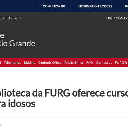
COMUNICA BR
INFORMATION ACCESS
P
SKIP
HIGH CONTR
Go to footer
4
TO
CONTENT
de
Rio Grande
l
Telephones
Bidding
Ombuds Office
Public Ethics
FAQ
Contact us
FURG fr
blioteca da FURG oferece curso
ra idosos
G