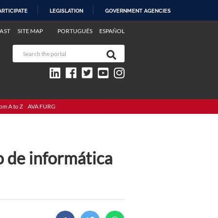
ARTICIPATE
LEGISLATION
GOVERNMENT AGENCIES
AST
SITE MAP
PORTUGUÊS
ESPAÑOL
om A to Z
AVA FURG
 de informática