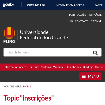
COMUNICA BR
INFORMATION ACCESS
PARTICI
SKIP
PORTUGUÊS
ESPAÑOL
TO
HIGH CONTRAST
SITE MAP
CONTENT
Universidade
Federal do Rio Grande
Information Access
Library
Systems
Webmail
Telephones
Bidding
Ombuds
MENU
YOU ARE HERE:
HOME
Topic "inscrições"