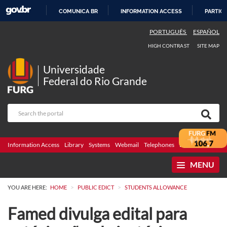
COMUNICA BR
INFORMATION ACCESS
PARTICI
SKIP
PORTUGUÊS
ESPAÑOL
TO
HIGH CONTRAST
SITE MAP
CONTENT
Universidade
Federal do Rio Grande
Information Access
Library
Systems
Webmail
Telephones
Bidding
Ombuds
MENU
>
>
YOU ARE HERE:
HOME
PUBLIC EDICT
STUDENTS ALLOWANCE
Famed divulga edital para