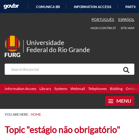
COMUNICA BR
INFORMATION ACCESS
PARTICI
SKIP
PORTUGUÊS
ESPAÑOL
TO
HIGH CONTRAST
SITE MAP
CONTENT
Universidade
Federal do Rio Grande
Information Access
Library
Systems
Webmail
Telephones
Bidding
Ombuds
MENU
YOU ARE HERE:
HOME
Topic "estágio não obrigatório"