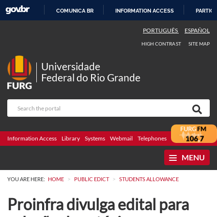
COMUNICA BR
INFORMATION ACCESS
PARTICI
SKIP
PORTUGUÊS
ESPAÑOL
TO
HIGH CONTRAST
SITE MAP
CONTENT
Universidade
Federal do Rio Grande
Information Access
Library
Systems
Webmail
Telephones
Bidding
Ombuds
MENU
>
>
YOU ARE HERE:
HOME
PUBLIC EDICT
STUDENTS ALLOWANCE
Proinfra divulga edital para