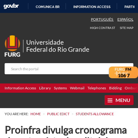
COMUNICA BR
INFORMATION ACCESS
PARTICI
SKIP
PORTUGUÊS
ESPAÑOL
TO
HIGH CONTRAST
SITE MAP
CONTENT
Universidade
Federal do Rio Grande
Information Access
Library
Systems
Webmail
Telephones
Bidding
Ombuds
MENU
>
>
YOU ARE HERE:
HOME
PUBLIC EDICT
STUDENTS ALLOWANCE
Proinfra divulga cronograma