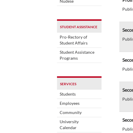
Nudese
Publi
STUDENT ASSISTANCE
Secom
Pro-Rectory of
Publi
Student Affairs
Student Assistance
Programs
Secom
Publi
SERVICES
Secom
Students
Publi
Employees
Community
Secom
University
Calendar
Publi