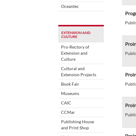
Oceantec
Progr
Publi
EXTENSION AND
CULTURE
Proin
Pro-Rectory of
Extension and
Publi
Culture
Cultural and
Proin
Extension Projects
Book Fair
Publi
Museums
CAIC
Proin
CCMar
Publi
Publishing House
and Print Shop
Proin