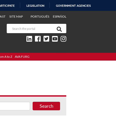
ARTICIPATE
LEGISLATION
GOVERNMENT AGENCIES
AST
SITE MAP
PORTUGUÊS
ESPAÑOL
om A to Z
AVA FURG
Search