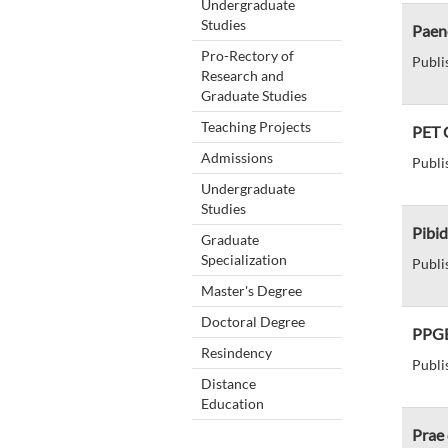
Undergraduate
Studies
Paene
Pro-Rectory of
Publi
Research and
Graduate Studies
Teaching Projects
PET 
Admissions
Publi
Undergraduate
Studies
Pibid
Graduate
Specialization
Publi
Master's Degree
Doctoral Degree
PPGEC
Resindency
Publi
Distance
Education
Prae 