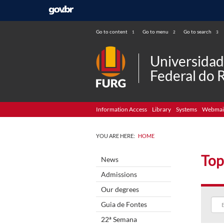
Go to content
Go to menu
Go to search
1
2
3
Universida
Federal do 
Information Access
Library
Systems
Webmai
YOU ARE HERE:
HOME
Top
News
Admissions
Our degrees
Guia de Fontes
22ª Semana