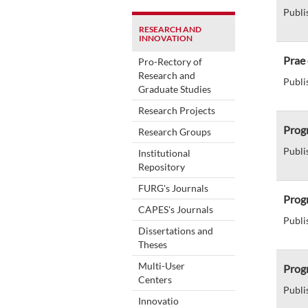
Publi
RESEARCH AND
INNOVATION
Prae 
Pro-Rectory of
Research and
Publi
Graduate Studies
Research Projects
Progr
Research Groups
Publi
Institutional
Repository
FURG's Journals
Progr
CAPES's Journals
Publi
Dissertations and
Theses
Multi-User
Progr
Centers
Publi
Innovatio