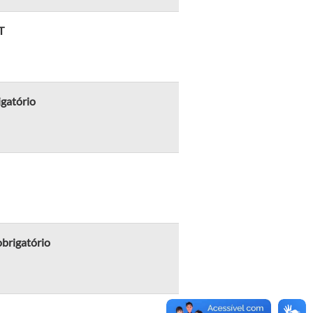
T
igatório
obrigatório