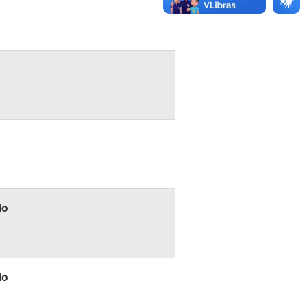
io
io