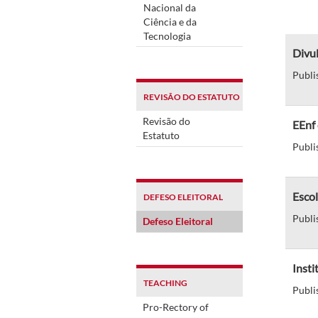
Nacional da
Ciência e da
Tecnologia
Divul
Publi
REVISÃO DO ESTATUTO
Revisão do
EEnf 
Estatuto
Publi
Escol
DEFESO ELEITORAL
Publi
Defeso Eleitoral
Insti
TEACHING
Publi
Pro-Rectory of