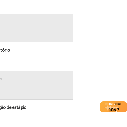
atório
is
ção de estágio