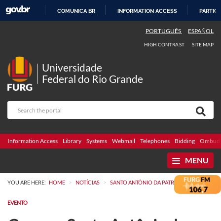
COMUNICA BR
INFORMATION ACCESS
PARTICI
SKIP
PORTUGUÊS
ESPAÑOL
TO
HIGH CONTRAST
SITE MAP
CONTENT
Universidade
Federal do Rio Grande
Information Access
Library
Systems
Webmail
Telephones
Bidding
Ombuds
MENU
>
>
YOU ARE HERE:
HOME
NOTÍCIAS
SANTO ANTÔNIO DA PATRULHA
EVENTO