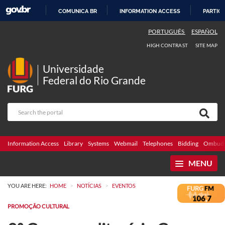
COMUNICA BR
INFORMATION ACCESS
PARTICI
SKIP
PORTUGUÊS
ESPAÑOL
TO
HIGH CONTRAST
SITE MAP
CONTENT
Universidade
Federal do Rio Grande
Information Access
Library
Systems
Webmail
Telephones
Bidding
Ombuds
MENU
>
>
YOU ARE HERE:
HOME
NOTÍCIAS
EVENTOS
PROMOÇÃO CULTURAL