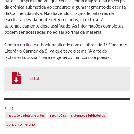
livros. É imprescindível que conste, como epígrafe ou no corpo
da crônica submetida ao concurso, algum fragmento de escrita
da Carmen da Silva. Não havendo citação de palavras da
escritora, devidamente referenciadas, o texto será
automaticamente desclassificado. As informações completas
podem ser acessadas no edital ao final da matéria.
Confira no
link
o e-book publicado com as obras do 1º Concurso
Literário Carmen da Silva que teve o tema "A arte do
isolamento social" para os gêneros miniconto e poesia.
Edital
Tag(s):
instituto de letras e artes
inscrições
sistema de bibliotecas
concurso literário