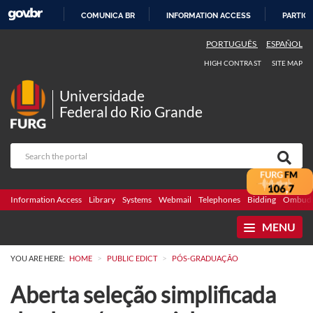
COMUNICA BR
INFORMATION ACCESS
PARTICI
SKIP
PORTUGUÊS
ESPAÑOL
TO
HIGH CONTRAST
SITE MAP
CONTENT
Universidade
Federal do Rio Grande
Information Access
Library
Systems
Webmail
Telephones
Bidding
Ombuds
MENU
>
>
YOU ARE HERE:
HOME
PUBLIC EDICT
PÓS-GRADUAÇÃO
Aberta seleção simplificada