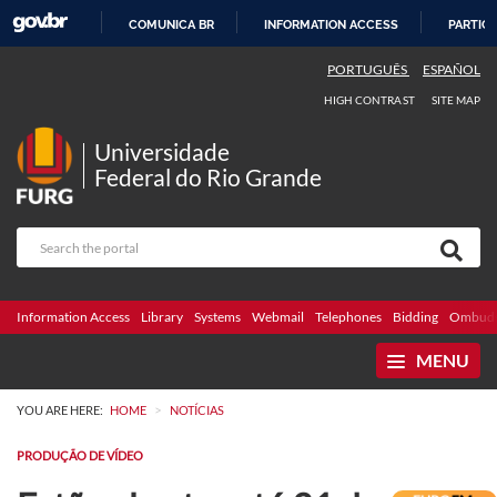
COMUNICA BR
INFORMATION ACCESS
PARTICI
SKIP
PORTUGUÊS
ESPAÑOL
TO
HIGH CONTRAST
SITE MAP
CONTENT
Universidade
Federal do Rio Grande
Information Access
Library
Systems
Webmail
Telephones
Bidding
Ombuds
MENU
>
YOU ARE HERE:
HOME
NOTÍCIAS
PRODUÇÃO DE VÍDEO