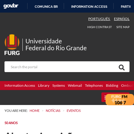
COMUNICA BR
INFORMATION ACCESS
PARTICI
SKIP
PORTUGUÊS
ESPAÑOL
TO
HIGH CONTRAST
SITE MAP
CONTENT
Universidade
Federal do Rio Grande
Information Access
Library
Systems
Webmail
Telephones
Bidding
Ombuds
MENU
>
>
YOU ARE HERE:
HOME
NOTÍCIAS
EVENTOS
50 ANOS