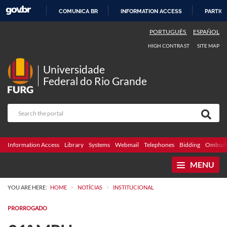
COMUNICA BR
INFORMATION ACCESS
PARTICI
SKIP
PORTUGUÊS
ESPAÑOL
TO
HIGH CONTRAST
SITE MAP
CONTENT
Universidade
Federal do Rio Grande
Information Access
Library
Systems
Webmail
Telephones
Bidding
Ombuds
MENU
>
>
YOU ARE HERE:
HOME
NOTÍCIAS
INSTITUCIONAL
PRORROGADO