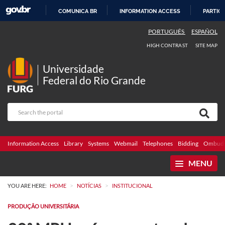
COMUNICA BR
INFORMATION ACCESS
PARTICI
SKIP
PORTUGUÊS
ESPAÑOL
TO
HIGH CONTRAST
SITE MAP
CONTENT
Universidade
Federal do Rio Grande
Information Access
Library
Systems
Webmail
Telephones
Bidding
Ombuds
MENU
>
>
YOU ARE HERE:
HOME
NOTÍCIAS
INSTITUCIONAL
PRODUÇÃO UNIVERSITÁRIA