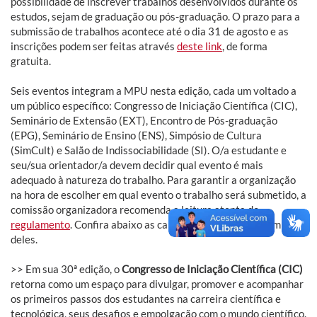
possibilidade de inscrever trabalhos desenvolvidos durante os
estudos, sejam de graduação ou pós-graduação. O prazo para a
submissão de trabalhos acontece até o dia 31 de agosto e as
inscrições podem ser feitas através
deste link
, de forma
gratuita.
Seis eventos integram a MPU nesta edição, cada um voltado a
um público específico: Congresso de Iniciação Científica (CIC),
Seminário de Extensão (EXT), Encontro de Pós-graduação
(EPG), Seminário de Ensino (ENS), Simpósio de Cultura
(SimCult) e Salão de Indissociabilidade (SI). O/a estudante e
seu/sua orientador/a devem decidir qual evento é mais
adequado à natureza do trabalho. Para garantir a organização
na hora de escolher em qual evento o trabalho será submetido, a
comissão organizadora recomenda a leitura atenta do
regulamento
. Confira abaixo as características de cada um
deles.
>> Em sua 30ª edição, o
Congresso de Iniciação Científica (CIC)
retorna como um espaço para divulgar, promover e acompanhar
os primeiros passos dos estudantes na carreira científica e
tecnológica, seus desafios e empolgação com o mundo científico.