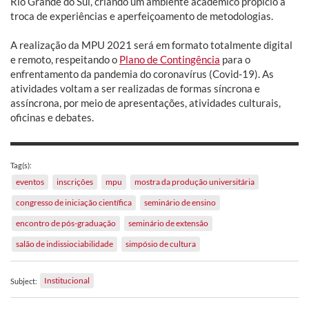
Rio Grande do Sul, criando um ambiente acadêmico propício à
troca de experiências e aperfeiçoamento de metodologias.
A realização da MPU 2021 será em formato totalmente digital
e remoto, respeitando o
Plano de Contingência
para o
enfrentamento da pandemia do coronavírus (Covid-19). As
atividades voltam a ser realizadas de formas síncrona e
assíncrona, por meio de apresentações, atividades culturais,
oficinas e debates.
Tag(s):
eventos
inscrições
mpu
mostra da produção universitária
congresso de iniciação científica
seminário de ensino
encontro de pós-graduação
seminário de extensão
salão de indissiociabilidade
simpósio de cultura
Institucional
Subject: