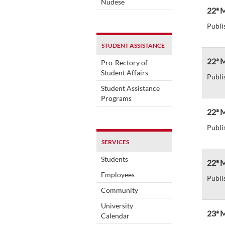
Nudese
22ª M
Publi
STUDENT ASSISTANCE
22ª M
Pro-Rectory of
Student Affairs
Publi
Student Assistance
Programs
22ª M
Publi
SERVICES
Students
22ª M
Employees
Publi
Community
University
23ª M
Calendar