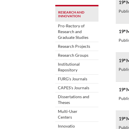
19ª 
Publi
RESEARCH AND
INNOVATION
Pro-Rectory of
19ª 
Research and
Graduate Studies
Publi
Research Projects
Research Groups
19ª M
Institutional
Publi
Repository
FURG's Journals
CAPES's Journals
19ª M
Dissertations and
Publi
Theses
Multi-User
Centers
19ª 
Innovatio
Publi