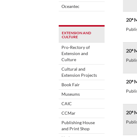
Oceantec
20ª M
Publi
EXTENSION AND
CULTURE
Pro-Rectory of
20ª M
Extension and
Culture
Publi
Cultural and
Extension Projects
20ª M
Book Fair
Publi
Museums
CAIC
20ª 
CCMar
Publi
Publishing House
and Print Shop