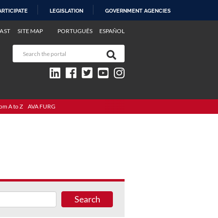
ARTICIPATE
LEGISLATION
GOVERNMENT AGENCIES
AST
SITE MAP
PORTUGUÊS
ESPAÑOL
om A to Z
AVA FURG
Search