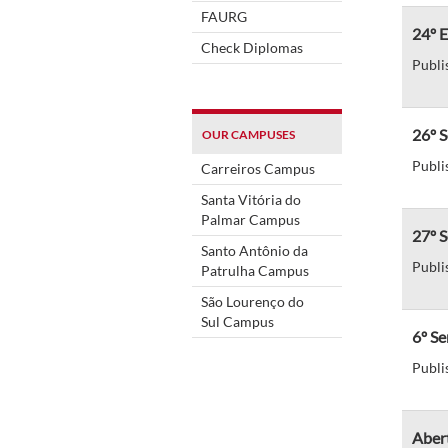
FAURG
24º 
Check Diplomas
Publi
26º 
OUR CAMPUSES
Publi
Carreiros Campus
Santa Vitória do
Palmar Campus
27º 
Santo Antônio da
Publi
Patrulha Campus
São Lourenço do
Sul Campus
6º S
Publi
Abert