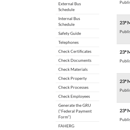
Publi
External Bus
Schedule
Internal Bus
23ª M
Schedule
Publi
Safety Guide
Telephones
Check Certificates
23ª M
Check Documents
Publi
Check Materials
Check Property
23ª M
Check Processes
Publi
Check Employees
Generate the GRU
23ª M
("Federal Payment
Form")
Publi
FAHERG