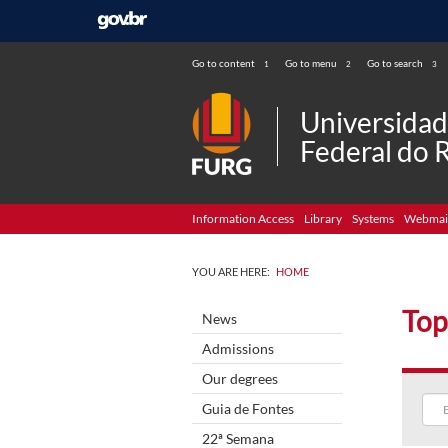
Go to content
Go to menu
Go to search
1
2
3
Universida
Federal do 
Information Access
Library
Systems
Webmai
YOU ARE HERE:
HOME
Top
News
Admissions
Our degrees
Guia de Fontes
22ª Semana