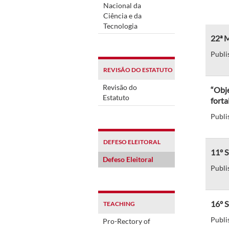
Nacional da
Ciência e da
Tecnologia
22ª M
Publi
REVISÃO DO ESTATUTO
Revisão do
“Obje
Estatuto
forta
Publi
DEFESO ELEITORAL
11º S
Defeso Eleitoral
Publi
16º 
TEACHING
Publi
Pro-Rectory of