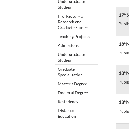
Undergraduate
Studies
17º 
Pro-Rectory of
Research and
Publi
Graduate Studies
Teaching Projects
18ª 
Admissions
Publi
Undergraduate
Studies
Graduate
18ª M
Specialization
Publi
Master's Degree
Doctoral Degree
Resindency
18ª 
Distance
Publi
Education