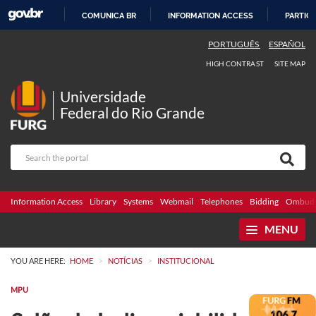
COMUNICA BR
INFORMATION ACCESS
PARTICI
SKIP
PORTUGUÊS
ESPAÑOL
TO
HIGH CONTRAST
SITE MAP
CONTENT
Universidade
Federal do Rio Grande
Information Access
Library
Systems
Webmail
Telephones
Bidding
Ombuds
MENU
>
>
YOU ARE HERE:
HOME
NOTÍCIAS
INSTITUCIONAL
MPU