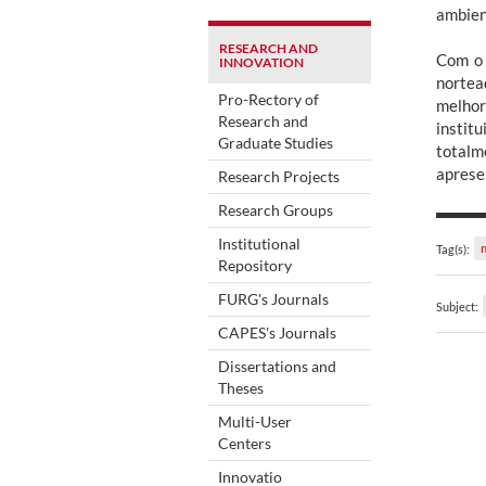
ambien
RESEARCH AND
Com o 
INNOVATION
nortea
Pro-Rectory of
melhor
Research and
instit
Graduate Studies
totalm
apresen
Research Projects
Research Groups
Institutional
Tag(s):
Repository
FURG's Journals
Subject:
CAPES's Journals
Dissertations and
Theses
Multi-User
Centers
Innovatio