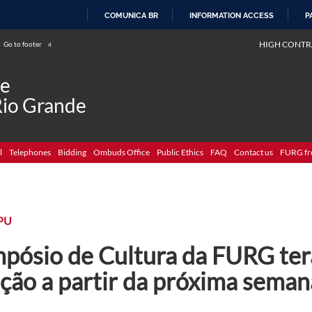
COMUNICA BR
INFORMATION ACCESS
P
SKIP
HIGH CONTR
Go to footer
4
TO
CONTENT
de
Rio Grande
l
Telephones
Bidding
Ombuds Office
Public Ethics
FAQ
Contact us
FURG fr
PU
mpósio de Cultura da FURG ter
ição a partir da próxima seman