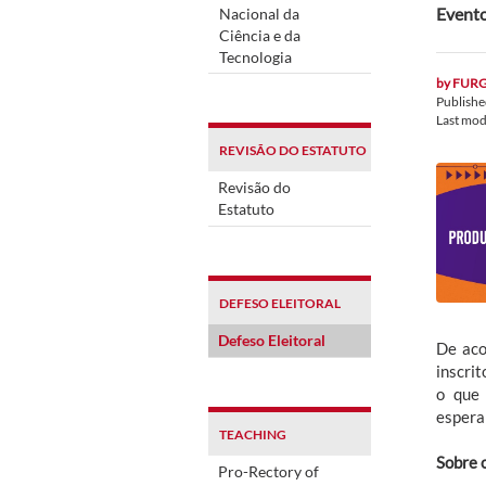
Evento
Nacional da
Ciência e da
Tecnologia
by
FUR
Publish
Last mod
REVISÃO DO ESTATUTO
Revisão do
Estatuto
DEFESO ELEITORAL
Defeso Eleitoral
De aco
inscrit
o que
espera
TEACHING
Sobre 
Pro-Rectory of