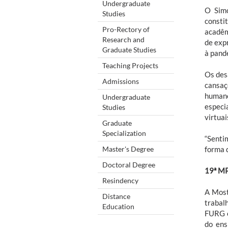
Undergraduate
O Simc
Studies
consti
Pro-Rectory of
acadêm
Research and
de exp
Graduate Studies
à pande
Teaching Projects
Os des
Admissions
cansaço
humano
Undergraduate
especi
Studies
virtuai
Graduate
Specialization
“Senti
Master's Degree
forma 
Doctoral Degree
19ª M
Resindency
A Most
Distance
trabal
Education
FURG e
do ens