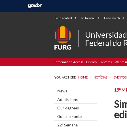
Go to content
Go to menu
Go to search
1
2
3
Universida
Federal do 
Information Access
Library
Systems
Webmai
>
>
YOU ARE HERE:
HOME
NOTÍCIAS
EVENTOS
19ª M
News
Admissions
Si
Our degrees
ed
Guia de Fontes
22ª Semana