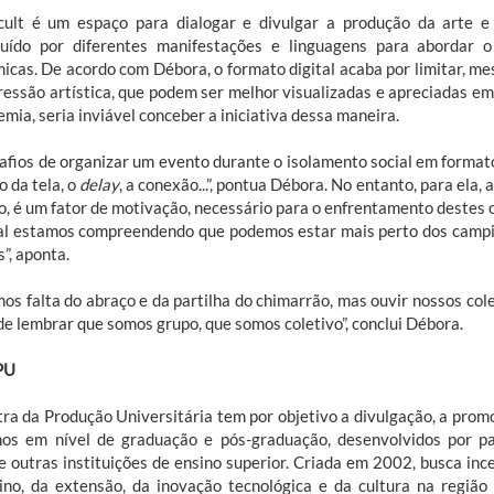
ult é um espaço para dialogar e divulgar a produção da arte e d
tuído por diferentes manifestações e linguagens para abordar o 
icas. De acordo com Débora, o formato digital acaba por limitar, 
ressão artística, que podem ser melhor visualizadas e apreciadas em
mia, seria inviável conceber a iniciativa dessa maneira.
afios de organizar um evento durante o isolamento social em formato d
 da tela, o
delay
, a conexão...”, pontua Débora. No entanto, para ela, 
, é um fator de motivação, necessário para o enfrentamento destes 
al estamos compreendendo que podemos estar mais perto dos campi
s”, aponta.
mos falta do abraço e da partilha do chimarrão, mas ouvir nossos col
de lembrar que somos grupo, que somos coletivo”, conclui Débora.
PU
ra da Produção Universitária tem por objetivo a divulgação, a pro
hos em nível de graduação e pós-graduação, desenvolvidos por pa
 outras instituições de ensino superior. Criada em 2002, busca inc
ino, da extensão, da inovação tecnológica e da cultura na região