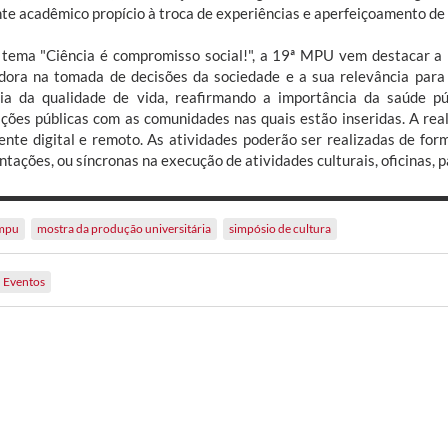
te acadêmico propício à troca de experiências e aperfeiçoamento de
tema "Ciência é compromisso social!", a 19ª MPU vem destacar a 
dora na tomada de decisões da sociedade e a sua relevância para
ia da qualidade de vida, reafirmando a importância da saúde p
uições públicas com as comunidades nas quais estão inseridas. A r
ente digital e remoto. As atividades poderão ser realizadas de fo
tações, ou síncronas na execução de atividades culturais, oficinas, p
mpu
mostra da produção universitária
simpósio de cultura
Eventos