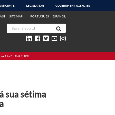
ARTICIPATE
LEGISLATION
GOVERNMENT AGENCIES
AST
SITE MAP
PORTUGUÊS
ESPAÑOL
om A to Z
AVA FURG
á sua sétima
a