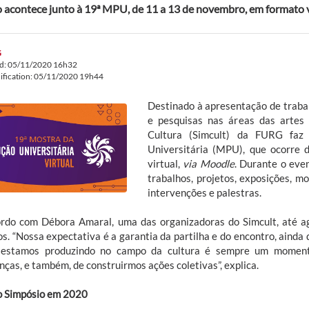
 acontece junto à 19ª MPU, de 11 a 13 de novembro, em formato v
G
ed: 05/11/2020 16h32
ification: 05/11/2020 19h44
Destinado à apresentação de traba
e pesquisas nas áreas das artes 
Cultura (Simcult) da FURG faz
Universitária (MPU), que ocorre
virtual,
via Moodle
. Durante o eve
trabalhos, projetos, exposições, mo
intervenções e palestras.
rdo com Débora Amaral, uma das organizadoras do Simcult, até a
os. “Nossa expectativa é a garantia da partilha e do encontro, ainda 
 estamos produzindo no campo da cultura é sempre um moment
nças, e também, de construirmos ações coletivas”, explica.
o Simpósio em 2020