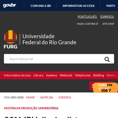
COMUNICA BR
INFORMATION ACCESS
PARTICI
SKIP
PORTUGUÊS
ESPAÑOL
TO
HIGH CONTRAST
SITE MAP
CONTENT
Universidade
Federal do Rio Grande
Information Access
Library
Systems
Webmail
Telephones
Bidding
Ombuds
MENU
>
>
YOU ARE HERE:
HOME
NOTÍCIAS
EVENTOS
MOSTRA DA PRODUÇÃO UNIVERSITÁRIA