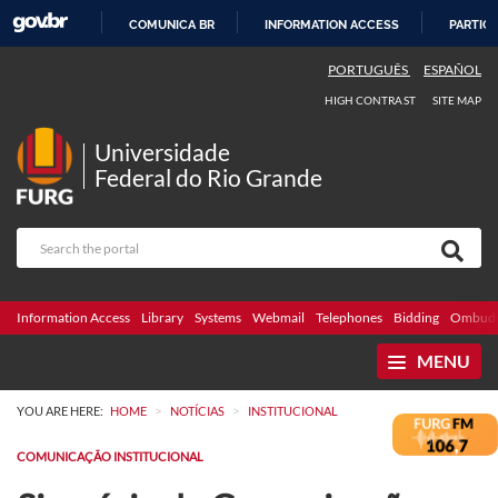
COMUNICA BR
INFORMATION ACCESS
PARTICI
SKIP
PORTUGUÊS
ESPAÑOL
TO
HIGH CONTRAST
SITE MAP
CONTENT
Universidade
Federal do Rio Grande
Information Access
Library
Systems
Webmail
Telephones
Bidding
Ombuds
MENU
>
>
YOU ARE HERE:
HOME
NOTÍCIAS
INSTITUCIONAL
COMUNICAÇÃO INSTITUCIONAL