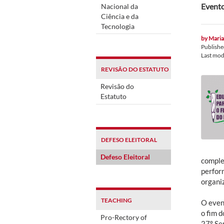
Evento
Nacional da
Ciência e da
Tecnologia
by
Maria
Publish
Last mod
REVISÃO DO ESTATUTO
Revisão do
Estatuto
DEFESO ELEITORAL
Defeso Eleitoral
complem
perfor
organi
TEACHING
O even
o fim 
Pro-Rectory of
27º Se