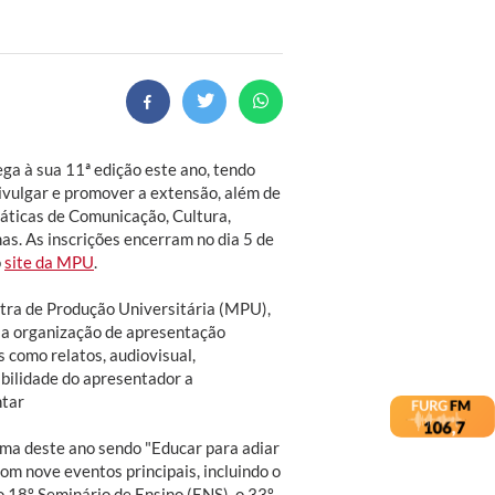
ga à sua 11ª edição este ano, tendo
ivulgar e promover a extensão, além de
áticas de Comunicação, Cultura,
as. As inscrições encerram no dia 5 de
o
site da MPU
.
tra de Produção Universitária (MPU),
 a organização de apresentação
s como relatos, audiovisual,
bilidade do apresentador a
ntar
ema deste ano sendo "Educar para adiar
m nove eventos principais, incluindo o
 18º Seminário de Ensino (ENS), o 33º