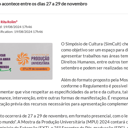
 acontece entre os dias 27 a 29 de novembro
 Rita Rolim*
ed: 19/08/2024 17h46
ification: 19/08/2024 17h46
O Simpósio de Cultura (SimCult) che
como objetivo ser um espaço para d
apresentar trabalhos nas áreas tem
Direitos Humanos, entre outros tem
setembro e podem ser realizadas n
Além do formato proposto pela Mos
conforme o Regulamento é possível
entar que vise respeitar as especificidades da arte e da cultura, tai
mance, intervenção, entre outras formas de manifestação. É responsa
zação prévia dos recursos necessários para apresentação compleme
to ocorrerá de 27 a 29 de novembro, em formato presencial, com o l
do mundo". A Mostra da Produção Universitária (MPU) 2024 contará co
minário de Extensão (EXT), o 25º Encontro de Pós-graduação (EPG), o