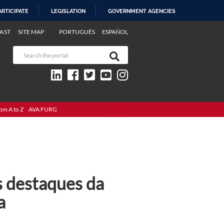
ARTICIPATE
LEGISLATION
GOVERNMENT AGENCIES
AST
SITE MAP
PORTUGUÊS
ESPAÑOL
om A to Z
AVA FURG
s destaques da
a