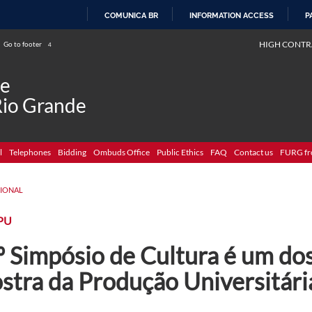
COMUNICA BR
INFORMATION ACCESS
P
SKIP
HIGH CONTR
Go to footer
4
TO
CONTENT
de
Rio Grande
l
Telephones
Bidding
Ombuds Office
Public Ethics
FAQ
Contact us
FURG fr
CIONAL
PU
º Simpósio de Cultura é um do
stra da Produção Universitári