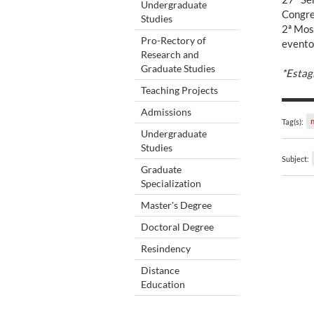
Undergraduate
Congres
Studies
2ª Mos
Pro-Rectory of
evento
Research and
Graduate Studies
*Estagi
Teaching Projects
Admissions
Tag(s):
Undergraduate
Studies
Subject:
Graduate
Specialization
Master's Degree
Doctoral Degree
Resindency
Distance
Education