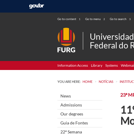
Go to content
Go to menu
Go to search
1
2
3
Universida
Federal do 
Information Access
Library
Systems
Webmai
>
>
YOU ARE HERE:
HOME
NOTÍCIAS
INSTITU
23ª M
News
Admissions
11
Our degrees
Mo
Guia de Fontes
22ª Semana