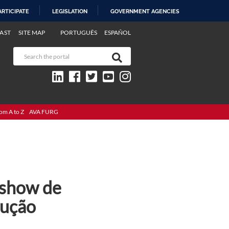
ARTICIPATE
LEGISLATION
GOVERNMENT AGENCIES
AST
SITE MAP
PORTUGUÊS
ESPAÑOL
om A to Z
AVA FURG
 show de
dução