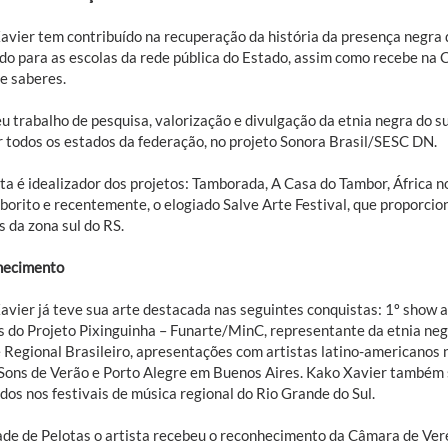
avier tem contribuído na recuperação da história da presença negra 
do para as escolas da rede pública do Estado, assim como recebe na 
de saberes.
 trabalho de pesquisa, valorização e divulgação da etnia negra do su
r todos os estados da federação, no projeto Sonora Brasil/SESC DN.
ta é idealizador dos projetos: Tamborada, A Casa do Tambor, África n
borito e recentemente, o elogiado Salve Arte Festival, que proporci
s da zona sul do RS.
hecimento
vier já teve sua arte destacada nas seguintes conquistas: 1º show af
s do Projeto Pixinguinha – Funarte/MinC, representante da etnia ne
 Regional Brasileiro, apresentações com artistas latino-americanos
 Sons de Verão e Porto Alegre em Buenos Aires. Kako Xavier também 
dos nos festivais de música regional do Rio Grande do Sul.
ade de Pelotas o artista recebeu o reconhecimento da Câmara de Ve