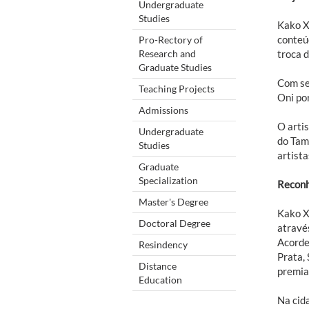
Undergraduate
Studies
Kako X
conteú
Pro-Rectory of
Research and
troca 
Graduate Studies
Com seu
Teaching Projects
Oni po
Admissions
O artis
Undergraduate
do Tam
Studies
artista
Graduate
Specialization
Recon
Master's Degree
Kako Xa
Doctoral Degree
atravé
Acorde
Resindency
Prata,
Distance
premia
Education
Na cid