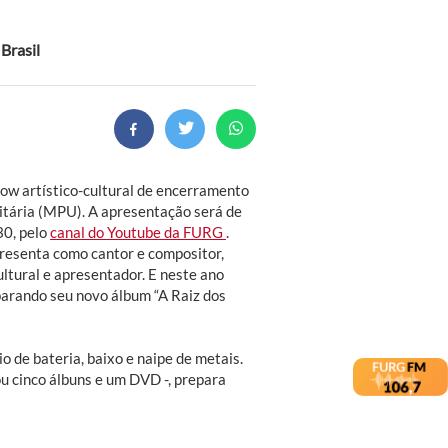
 Brasil
how artístico-cultural de encerramento
itária (MPU). A apresentação será de
30, pelo
canal do Youtube da FURG
.
presenta como cantor e compositor,
ultural e apresentador. E neste ano
arando seu novo álbum “A Raiz dos
o de bateria, baixo e naipe de metais.
u cinco álbuns e um DVD -, prepara