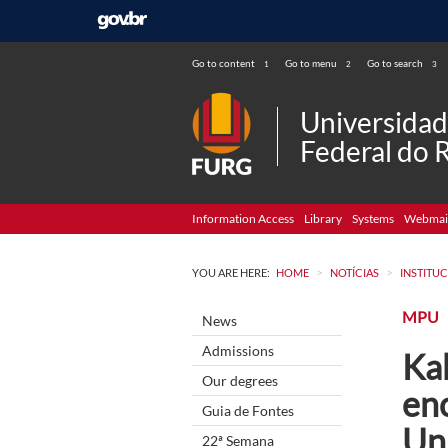
Go to content
Go to menu
Go to search
1
2
3
Universida
Federal do 
Information Access
Library
Systems
Webmai
>
>
YOU ARE HERE:
HOME
NOTÍCIAS
INSTITU
MPU
News
Admissions
Ka
Our degrees
en
Guia de Fontes
Uni
22ª Semana