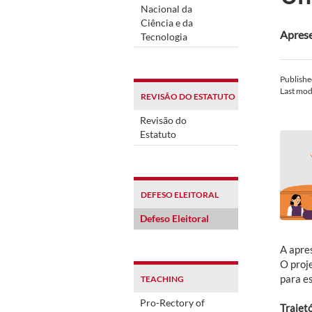
Nacional da
Ciência e da
Aprese
Tecnologia
Publish
Last mod
REVISÃO DO ESTATUTO
Revisão do
Estatuto
DEFESO ELEITORAL
Defeso Eleitoral
A apres
O proj
para e
TEACHING
Pro-Rectory of
Trajetó