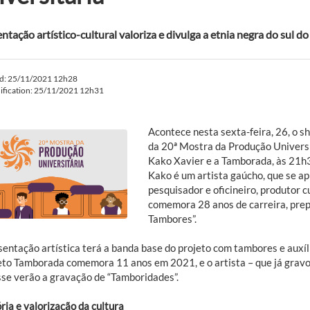
ntação artístico-cultural valoriza e divulga a etnia negra do sul do
ed: 25/11/2021 12h28
ification: 25/11/2021 12h31
Acontece nesta sexta-feira, 26, o s
da 20ª Mostra da Produção Univers
Kako Xavier e a Tamborada, às 21h
Kako é um artista gaúcho, que se a
pesquisador e oficineiro, produtor c
comemora 28 anos de carreira, prep
Tambores”.
entação artística terá a banda base do projeto com tambores e auxíli
eto Tamborada comemora 11 anos em 2021, e o artista – que já gravo
sse verão a gravação de “Tamboridades”.
ria e valorização da cultura