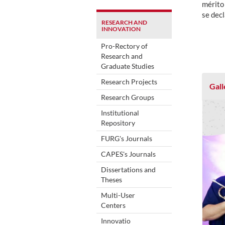
mérito
se dec
RESEARCH AND
INNOVATION
Pro-Rectory of
Research and
Graduate Studies
Research Projects
Gall
Research Groups
Institutional
Repository
FURG's Journals
CAPES's Journals
Dissertations and
Theses
Multi-User
Centers
Innovatio