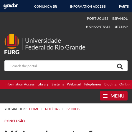
COMUNICA BR
INFORMATION ACCESS
PARTICI
SKIP
PORTUGUÊS
ESPAÑOL
TO
HIGH CONTRAST
SITE MAP
CONTENT
Universidade
Federal do Rio Grande
Information Access
Library
Systems
Webmail
Telephones
Bidding
Ombuds
MENU
>
>
YOU ARE HERE:
HOME
NOTÍCIAS
EVENTOS
CONCLUSÃO