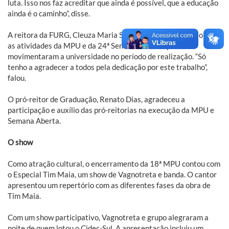
luta. Isso nos faz acreditar que ainda é possível, que a educação
ainda é o caminho”, disse.
A reitora da FURG, Cleuza Maria Sobral Dias, comentou sobre
as atividades da MPU e da 24ª Semana Aberta que
movimentaram a universidade no período de realização. “Só
tenho a agradecer a todos pela dedicação por este trabalho”,
falou.
O pró-reitor de Graduação, Renato Dias, agradeceu a
participação e auxílio das pró-reitorias na execução da MPU e
Semana Aberta.
O show
Como atração cultural, o encerramento da 18ª MPU contou com
o Especial Tim Maia, um show de Vagnotreta e banda. O cantor
apresentou um repertório com as diferentes fases da obra de
Tim Maia.
Com um show participativo, Vagnotreta e grupo alegraram a
noite de quem lotou o Cidec-Sul. A apresentação incluiu um