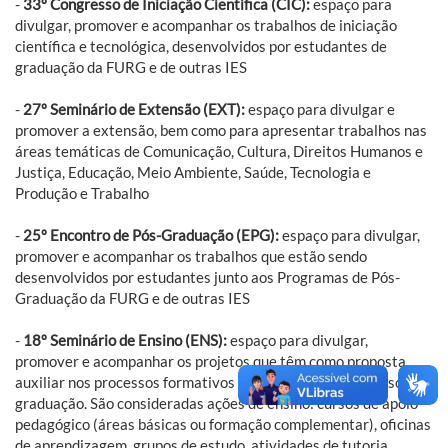
-
33º Congresso de Iniciação Científica (CIC):
espaço para
divulgar, promover e acompanhar os trabalhos de iniciação
científica e tecnológica, desenvolvidos por estudantes de
graduação da FURG e de outras IES
-
27º Seminário de Extensão (EXT):
espaço para divulgar e
promover a extensão, bem como para apresentar trabalhos nas
áreas temáticas de Comunicação, Cultura, Direitos Humanos e
Justiça, Educação, Meio Ambiente, Saúde, Tecnologia e
Produção e Trabalho
-
25º Encontro de Pós-Graduação (EPG):
espaço para divulgar,
promover e acompanhar os trabalhos que estão sendo
desenvolvidos por estudantes junto aos Programas de Pós-
Graduação da FURG e de outras IES
-
18º Seminário de Ensino (ENS):
espaço para divulgar,
promover e acompanhar os projetos que têm como proposta
auxiliar nos processos formativos dos estudantes dos cursos de
graduação. São consideradas ações de ensino: cursos de apoio
pedagógico (áreas básicas ou formação complementar), oficinas
de aprendizagem, grupos de estudo, atividades de tutoria