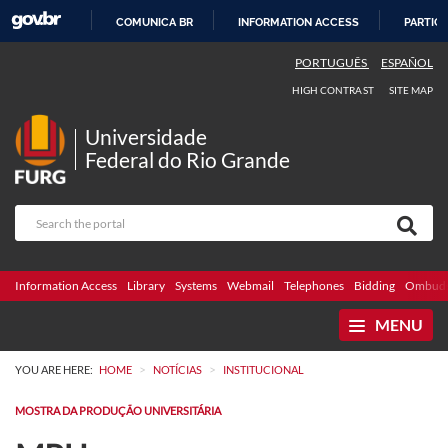
COMUNICA BR
INFORMATION ACCESS
PARTICI
SKIP
PORTUGUÊS
ESPAÑOL
TO
HIGH CONTRAST
SITE MAP
CONTENT
Universidade
Federal do Rio Grande
Information Access
Library
Systems
Webmail
Telephones
Bidding
Ombuds
MENU
>
>
YOU ARE HERE:
HOME
NOTÍCIAS
INSTITUCIONAL
MOSTRA DA PRODUÇÃO UNIVERSITÁRIA