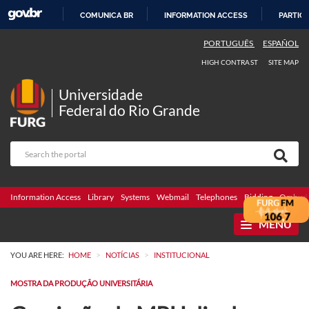
COMUNICA BR
INFORMATION ACCESS
PARTICI
SKIP
PORTUGUÊS
ESPAÑOL
TO
HIGH CONTRAST
SITE MAP
CONTENT
Universidade
Federal do Rio Grande
Information Access
Library
Systems
Webmail
Telephones
Bidding
Ombuds
MENU
>
>
YOU ARE HERE:
HOME
NOTÍCIAS
INSTITUCIONAL
MOSTRA DA PRODUÇÃO UNIVERSITÁRIA