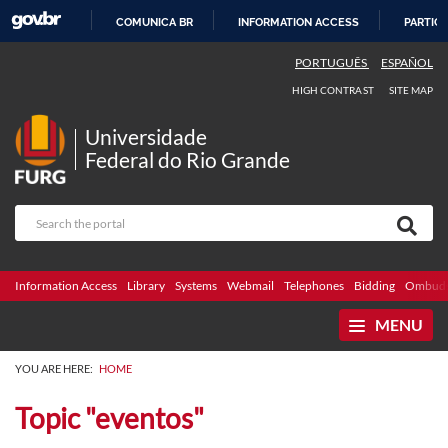
COMUNICA BR
INFORMATION ACCESS
PARTICI
SKIP
PORTUGUÊS
ESPAÑOL
TO
HIGH CONTRAST
SITE MAP
CONTENT
Universidade
Federal do Rio Grande
Information Access
Library
Systems
Webmail
Telephones
Bidding
Ombuds
MENU
YOU ARE HERE:
HOME
Topic "eventos"