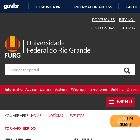
COMUNICA BR
INFORMATION ACCESS
PARTICI
SKIP
PORTUGUÊS
ESPAÑOL
TO
HIGH CONTRAST
SITE MAP
CONTENT
Universidade
Federal do Rio Grande
Information Access
Library
Systems
Webmail
Telephones
Bidding
Ombuds
MENU
>
>
YOU ARE HERE:
HOME
NOTÍCIAS
EVENTOS
FORMATO HÍBRIDO