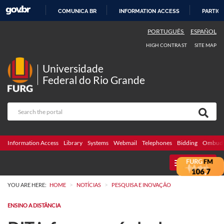
COMUNICA BR
INFORMATION ACCESS
PARTICI
SKIP
PORTUGUÊS
ESPAÑOL
TO
HIGH CONTRAST
SITE MAP
CONTENT
Universidade
Federal do Rio Grande
Information Access
Library
Systems
Webmail
Telephones
Bidding
Ombuds
MENU
>
>
YOU ARE HERE:
HOME
NOTÍCIAS
PESQUISA E INOVAÇÃO
ENSINO A DISTÂNCIA