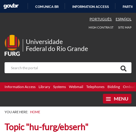
COMUNICA BR
INFORMATION ACCESS
PARTICI
SKIP
PORTUGUÊS
ESPAÑOL
TO
HIGH CONTRAST
SITE MAP
CONTENT
Universidade
Federal do Rio Grande
Information Access
Library
Systems
Webmail
Telephones
Bidding
Ombuds
MENU
YOU ARE HERE:
HOME
Topic "hu-furg/ebserh"