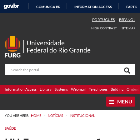
COMUNICA BR
INFORMATION ACCESS
PARTICI
SKIP
PORTUGUÊS
ESPAÑOL
TO
HIGH CONTRAST
SITE MAP
CONTENT
Universidade
Federal do Rio Grande
Information Access
Library
Systems
Webmail
Telephones
Bidding
Ombuds
MENU
>
>
YOU ARE HERE:
HOME
NOTÍCIAS
INSTITUCIONAL
SAÚDE