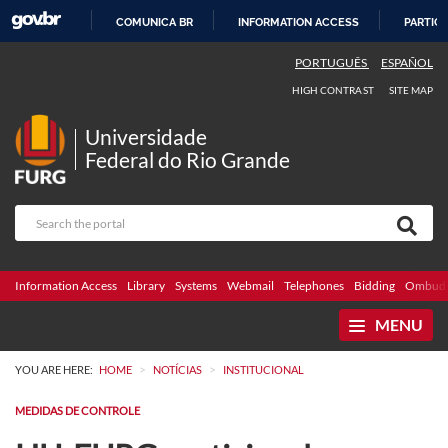
COMUNICA BR
INFORMATION ACCESS
PARTICI
SKIP
PORTUGUÊS
ESPAÑOL
TO
HIGH CONTRAST
SITE MAP
CONTENT
Universidade
Federal do Rio Grande
Information Access
Library
Systems
Webmail
Telephones
Bidding
Ombuds
MENU
>
>
YOU ARE HERE:
HOME
NOTÍCIAS
INSTITUCIONAL
MEDIDAS DE CONTROLE