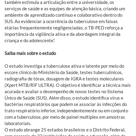
também estimula a articulação entre a universidade, os
serviços de saúde e as equipes de atenção básica, criando um
ambiente de aprendizado contínuo e colaborativo dentro do
SUS. Ao evidenciar a ocorrência da tuberculose em faixas
etárias frequentemente negligenciadas, o TB-PED reforça a
importância da vigilância ativa e da abordagem integral da
criança e do adolescente”.
Saiba mais sobre o estudo
O estudo investiga a tuberculose ativa e latente por meio do
escore clínico do Ministério da Saúde, testes tuberculínicos,
radiografia de tórax, dosagem de IGRA e testes moleculares
(Xpert MTB/RIF ULTRA). O objetivo é identificar a técnica mais
acurada e avaliar o desempenho de novos testes no Sistema
Único de Saúde (SUS). Além disso, o estudo identifica vírus e
bactérias respiratórios que podem se associar às infecções do
trato respiratório inferior, independentemente ou em conjunto
com a tuberculose, por meio de painel multiplex em amostras
laboratoriais.
O estudo abrange 25 estados brasileiros e o Distrito Federal,
com parceria de 23 instituições de saúde e educação, além da