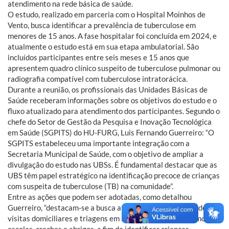
atendimento na rede básica de saúde.
O estudo, realizado em parceria com o Hospital Moinhos de
Vento, busca identificar a prevalência de tuberculose em
menores de 15 anos. A fase hospitalar foi concluída em 2024, e
atualmente o estudo está em sua etapa ambulatorial. São
incluídos participantes entre seis meses e 15 anos que
apresentem quadro clínico suspeito de tuberculose pulmonar ou
radiografia compatível com tuberculose intratorácica.
Durante a reunião, os profissionais das Unidades Básicas de
Saúde receberam informações sobre os objetivos do estudo e o
fluxo atualizado para atendimento dos participantes. Segundo o
chefe do Setor de Gestão da Pesquisa e Inovação Tecnológica
em Saúde (SGPITS) do HU-FURG, Luis Fernando Guerreiro: “O
SGPITS estabeleceu uma importante integração com a
Secretaria Municipal de Saúde, com o objetivo de ampliar a
divulgação do estudo nas UBSs. É fundamental destacar que as
UBS têm papel estratégico na identificação precoce de crianças
com suspeita de tuberculose (TB) na comunidade”.
Entre as ações que podem ser adotadas, como detalhou
Guerreiro, “destacam-se a busca ativa de casos, por meio de
visitas domiciliares e triagens em locais estratégicos, como
escolas, creches e abrigos, a fim de identificar crianças