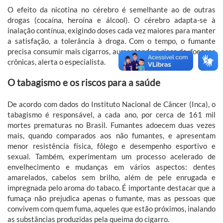
O efeito da nicotina no cérebro é semelhante ao de outras
drogas (cocaína, heroína e álcool). O cérebro adapta-se à
inalação contínua, exigindo doses cada vez maiores para manter
a satisfação, a tolerância à droga. Com o tempo, o fumante
precisa consumir mais cigarros, aumentando o risco de doenças
crônicas, alerta o especialista.
O tabagismo e os riscos para a saúde
De acordo com dados do Instituto Nacional de Câncer (Inca), o
tabagismo é responsável, a cada ano, por cerca de 161 mil
mortes prematuras no Brasil. Fumantes adoecem duas vezes
mais, quando comparados aos não fumantes, e apresentam
menor resistência física, fôlego e desempenho esportivo e
sexual. Também, experimentam um processo acelerado de
envelhecimento e mudanças em vários aspectos: dentes
amarelados, cabelos sem brilho, além de pele enrugada e
impregnada pelo aroma do tabaco. É importante destacar que a
fumaça não prejudica apenas o fumante, mas as pessoas que
convivem com quem fuma, aqueles que estão próximos, inalando
as substâncias produzidas pela queima do cigarro.