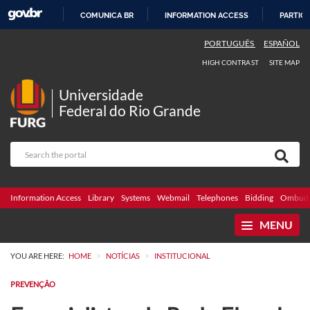
COMUNICA BR
INFORMATION ACCESS
PARTICI
SKIP
PORTUGUÊS
ESPAÑOL
TO
HIGH CONTRAST
SITE MAP
CONTENT
Universidade
Federal do Rio Grande
Information Access
Library
Systems
Webmail
Telephones
Bidding
Ombuds
MENU
>
>
YOU ARE HERE:
HOME
NOTÍCIAS
INSTITUCIONAL
PREVENÇÃO